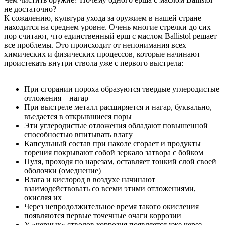
не достаточно?
К сожалению, культура ухода за оружием в нашей стране
находится на среднем уровне. Очень многие стрелки до сих
пор считают, что единственный ерш с маслом Ballistol решает
все проблемы. Это происходит от непонимания всех
химических и физических процессов, которые начинают
проистекать внутри ствола уже с первого выстрела:
При сгорании пороха образуются твердые углеродистые
отложения – нагар
При выстреле металл расширяется и нагар, буквально,
въедается в открывшиеся поры
Эти углеродистые отложения обладают повышенной
способностью впитывать влагу
Капсульный состав при наколе сгорает и продукты
горения покрывают собой зеркало затвора с бойком
Пуля, проходя по нарезам, оставляет тонкий слой своей
оболочки (омеднение)
Влага и кислород в воздухе начинают
взаимодействовать со всеми этими отложениями,
окисляя их
Через непродолжительное время такого окисления
появляются первые точечные очаги коррозии
У «черных» стволов коррозия появляется уже через