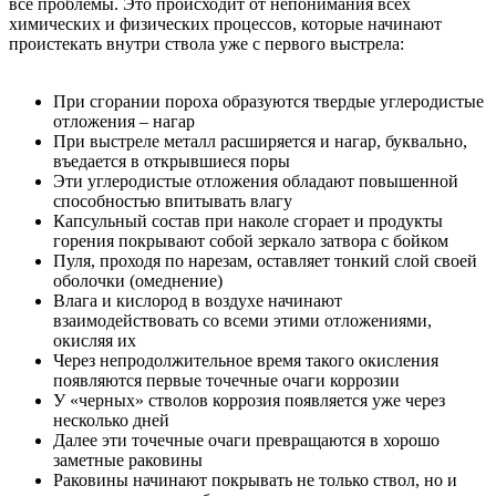
все проблемы. Это происходит от непонимания всех
химических и физических процессов, которые начинают
проистекать внутри ствола уже с первого выстрела:
При сгорании пороха образуются твердые углеродистые
отложения – нагар
При выстреле металл расширяется и нагар, буквально,
въедается в открывшиеся поры
Эти углеродистые отложения обладают повышенной
способностью впитывать влагу
Капсульный состав при наколе сгорает и продукты
горения покрывают собой зеркало затвора с бойком
Пуля, проходя по нарезам, оставляет тонкий слой своей
оболочки (омеднение)
Влага и кислород в воздухе начинают
взаимодействовать со всеми этими отложениями,
окисляя их
Через непродолжительное время такого окисления
появляются первые точечные очаги коррозии
У «черных» стволов коррозия появляется уже через
несколько дней
Далее эти точечные очаги превращаются в хорошо
заметные раковины
Раковины начинают покрывать не только ствол, но и