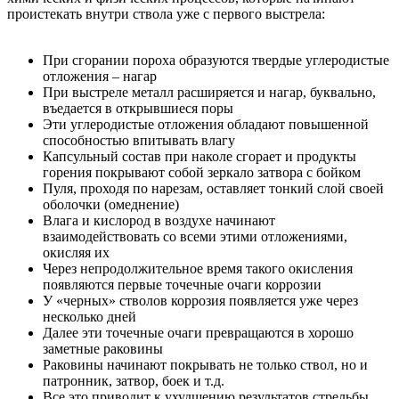
проистекать внутри ствола уже с первого выстрела:
При сгорании пороха образуются твердые углеродистые
отложения – нагар
При выстреле металл расширяется и нагар, буквально,
въедается в открывшиеся поры
Эти углеродистые отложения обладают повышенной
способностью впитывать влагу
Капсульный состав при наколе сгорает и продукты
горения покрывают собой зеркало затвора с бойком
Пуля, проходя по нарезам, оставляет тонкий слой своей
оболочки (омеднение)
Влага и кислород в воздухе начинают
взаимодействовать со всеми этими отложениями,
окисляя их
Через непродолжительное время такого окисления
появляются первые точечные очаги коррозии
У «черных» стволов коррозия появляется уже через
несколько дней
Далее эти точечные очаги превращаются в хорошо
заметные раковины
Раковины начинают покрывать не только ствол, но и
патронник, затвор, боек и т.д.
Все это приводит к ухудшению результатов стрельбы,