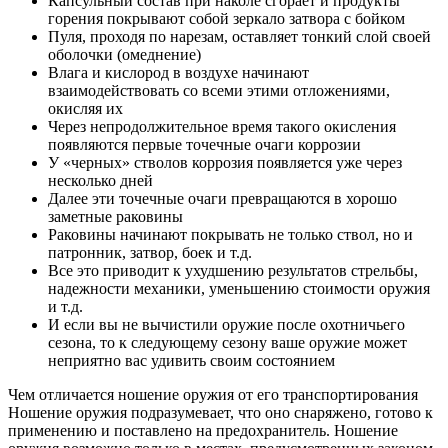
Капсульный состав при наколе сгорает и продукты
горения покрывают собой зеркало затвора с бойком
Пуля, проходя по нарезам, оставляет тонкий слой своей
оболочки (омеднение)
Влага и кислород в воздухе начинают
взаимодействовать со всеми этими отложениями,
окисляя их
Через непродолжительное время такого окисления
появляются первые точечные очаги коррозии
У «черных» стволов коррозия появляется уже через
несколько дней
Далее эти точечные очаги превращаются в хорошо
заметные раковины
Раковины начинают покрывать не только ствол, но и
патронник, затвор, боек и т.д.
Все это приводит к ухудшению результатов стрельбы,
надежности механики, уменьшению стоимости оружия
и т.д.
И если вы не вычистили оружие после охотничьего
сезона, то к следующему сезону ваше оружие может
неприятно вас удивить своим состоянием
Чем отличается ношение оружия от его транспортирования
Ношение оружия подразумевает, что оно снаряжено, готово к
применению и поставлено на предохранитель. Ношение