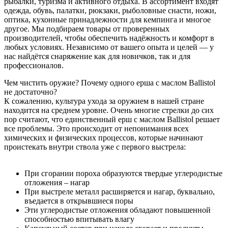
рыбалки, туризма и активного отдыха. В ассортимент входят
одежда, обувь, палатки, рюкзаки, рыболовные снасти, ножи,
оптика, кухонные принадлежности для кемпинга и многое
другое. Мы подбираем товары от проверенных
производителей, чтобы обеспечить надёжность и комфорт в
любых условиях. Независимо от вашего опыта и целей — у
нас найдётся снаряжение как для новичков, так и для
профессионалов.
Чем чистить оружие? Почему одного ерша с маслом Ballistol
не достаточно?
К сожалению, культура ухода за оружием в нашей стране
находится на среднем уровне. Очень многие стрелки до сих
пор считают, что единственный ерш с маслом Ballistol решает
все проблемы. Это происходит от непонимания всех
химических и физических процессов, которые начинают
проистекать внутри ствола уже с первого выстрела:
При сгорании пороха образуются твердые углеродистые
отложения – нагар
При выстреле металл расширяется и нагар, буквально,
въедается в открывшиеся поры
Эти углеродистые отложения обладают повышенной
способностью впитывать влагу