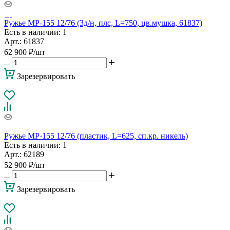
Ружье МР-155 12/76 (3д/н, плс, L=750, цв.мушка, 61837)
Есть в наличии
: 1
Арт.: 61837
62 900
₽
/шт
Зарезервировать
Ружье МР-155 12/76 (пластик, L=625, сп.кр. никель)
Есть в наличии
: 1
Арт.: 62189
52 900
₽
/шт
Зарезервировать