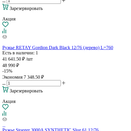
Зарезервировать
Акция
Ружье RETAY Gordion Dark Black 12/76 (дерево) L=760
Есть в наличии
: 1
41 641.50
₽
/шт
48 990
₽
-
15
%
Экономия
7 348.50
₽
Зарезервировать
Акция
Ружье Stoeger 3000A SYNTHETIC Slug 61 12/76