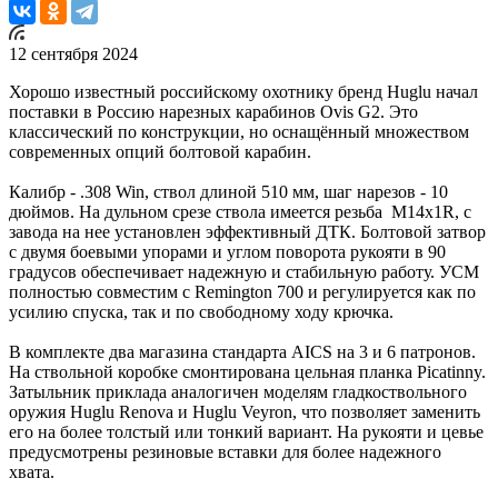
12 сентября 2024
Хорошо известный российскому охотнику бренд Huglu начал
поставки в Россию нарезных карабинов Ovis G2. Это
классический по конструкции, но оснащённый множеством
современных опций болтовой карабин.
Калибр - .308 Win, ствол длиной 510 мм, шаг нарезов - 10
дюймов. На дульном срезе ствола имеется резьба M14x1R, с
завода на нее установлен эффективный ДТК. Болтовой затвор
с двумя боевыми упорами и углом поворота рукояти в 90
градусов обеспечивает надежную и стабильную работу. УСМ
полностью совместим с Remington 700 и регулируется как по
усилию спуска, так и по свободному ходу крючка.
В комплекте два магазина стандарта AICS на 3 и 6 патронов.
На ствольной коробке смонтирована цельная планка Picatinny.
Затыльник приклада аналогичен моделям гладкоствольного
оружия Huglu Renova и Huglu Veyron, что позволяет заменить
его на более толстый или тонкий вариант. На рукояти и цевье
предусмотрены резиновые вставки для более надежного
хвата.