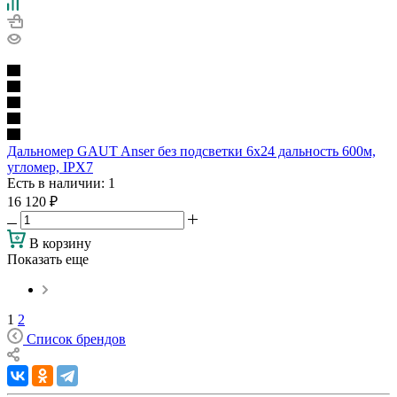
Дальномер GAUT Anser без подсветки 6х24 дальность 600м,
угломер, IPX7
Есть в наличии
: 1
16 120
₽
В корзину
Показать еще
1
2
Список брендов