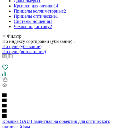
Дальномеры
1
Крышки для оптики
14
Прицелы коллиматорные
2
Прицелы оптические
1
Системы ношения
1
Чехлы под оптику
2
Фильтр
По индексу сортировки (убывание)
По цене (убывание)
По цене (возрастание)
Крышка GAUT защитная на объектив для оптического
прицела 61мм