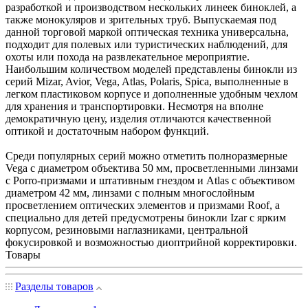
разработкой и производством нескольких линеек биноклей, а
также монокуляров и зрительных труб. Выпускаемая под
данной торговой маркой оптическая техника универсальна,
подходит для полевых или туристических наблюдений, для
охоты или похода на развлекательное мероприятие.
Наибольшим количеством моделей представлены бинокли из
серий Mizar, Avior, Vega, Atlas, Polaris, Spica, выполненные в
легком пластиковом корпусе и дополненные удобным чехлом
для хранения и транспортировки. Несмотря на вполне
демократичную цену, изделия отличаются качественной
оптикой и достаточным набором функций.
Среди популярных серий можно отметить полноразмерные
Vega с диаметром объектива 50 мм, просветленными линзами
с Porro-призмами и штативным гнездом и Atlas с объективом
диаметром 42 мм, линзами с полным многослойным
просветлением оптических элементов и призмами Roof, а
специально для детей предусмотрены бинокли Izar с ярким
корпусом, резиновыми наглазниками, центральной
фокусировкой и возможностью диоптрийной корректировки.
Товары
Разделы товаров