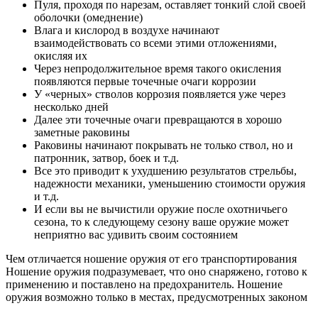
Пуля, проходя по нарезам, оставляет тонкий слой своей
оболочки (омеднение)
Влага и кислород в воздухе начинают
взаимодействовать со всеми этими отложениями,
окисляя их
Через непродолжительное время такого окисления
появляются первые точечные очаги коррозии
У «черных» стволов коррозия появляется уже через
несколько дней
Далее эти точечные очаги превращаются в хорошо
заметные раковины
Раковины начинают покрывать не только ствол, но и
патронник, затвор, боек и т.д.
Все это приводит к ухудшению результатов стрельбы,
надежности механики, уменьшению стоимости оружия
и т.д.
И если вы не вычистили оружие после охотничьего
сезона, то к следующему сезону ваше оружие может
неприятно вас удивить своим состоянием
Чем отличается ношение оружия от его транспортирования
Ношение оружия подразумевает, что оно снаряжено, готово к
применению и поставлено на предохранитель. Ношение
оружия возможно только в местах, предусмотренных законом