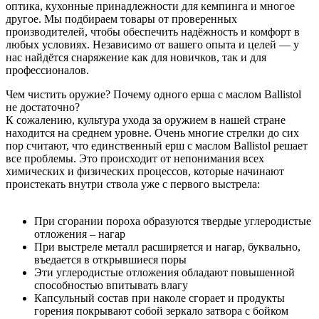
оптика, кухонные принадлежности для кемпинга и многое
другое. Мы подбираем товары от проверенных
производителей, чтобы обеспечить надёжность и комфорт в
любых условиях. Независимо от вашего опыта и целей — у
нас найдётся снаряжение как для новичков, так и для
профессионалов.
Чем чистить оружие? Почему одного ерша с маслом Ballistol
не достаточно?
К сожалению, культура ухода за оружием в нашей стране
находится на среднем уровне. Очень многие стрелки до сих
пор считают, что единственный ерш с маслом Ballistol решает
все проблемы. Это происходит от непонимания всех
химических и физических процессов, которые начинают
проистекать внутри ствола уже с первого выстрела:
При сгорании пороха образуются твердые углеродистые
отложения – нагар
При выстреле металл расширяется и нагар, буквально,
въедается в открывшиеся поры
Эти углеродистые отложения обладают повышенной
способностью впитывать влагу
Капсульный состав при наколе сгорает и продукты
горения покрывают собой зеркало затвора с бойком