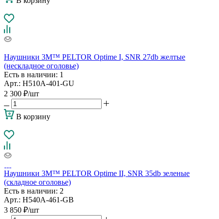
В корзину
Наушники 3М™ PELTOR Optime I, SNR 27db желтые
(нескладное оголовье)
Есть в наличии
: 1
Арт.: H510A-401-GU
2 300
₽
/шт
В корзину
Наушники 3М™ PELTOR Optime II, SNR 35db зеленые
(складное оголовье)
Есть в наличии
: 2
Арт.: H540A-461-GB
3 850
₽
/шт