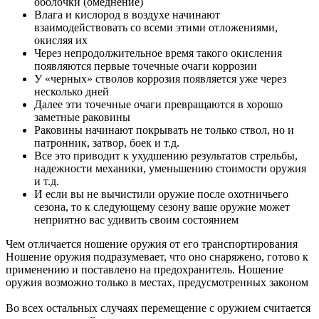
оболочки (омеднение)
Влага и кислород в воздухе начинают
взаимодействовать со всеми этими отложениями,
окисляя их
Через непродолжительное время такого окисления
появляются первые точечные очаги коррозии
У «черных» стволов коррозия появляется уже через
несколько дней
Далее эти точечные очаги превращаются в хорошо
заметные раковины
Раковины начинают покрывать не только ствол, но и
патронник, затвор, боек и т.д.
Все это приводит к ухудшению результатов стрельбы,
надежности механики, уменьшению стоимости оружия
и т.д.
И если вы не вычистили оружие после охотничьего
сезона, то к следующему сезону ваше оружие может
неприятно вас удивить своим состоянием
Чем отличается ношение оружия от его транспортирования
Ношение оружия подразумевает, что оно снаряжено, готово к
применению и поставлено на предохранитель. Ношение
оружия возможно только в местах, предусмотренных законом
Во всех остальных случаях перемещение с оружием считается