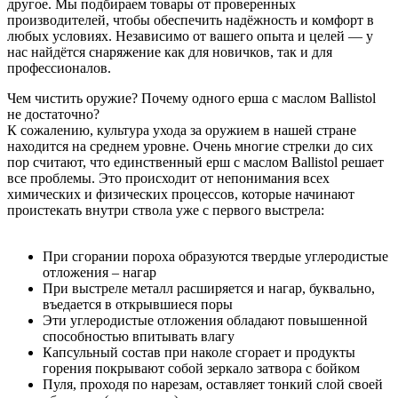
другое. Мы подбираем товары от проверенных
производителей, чтобы обеспечить надёжность и комфорт в
любых условиях. Независимо от вашего опыта и целей — у
нас найдётся снаряжение как для новичков, так и для
профессионалов.
Чем чистить оружие? Почему одного ерша с маслом Ballistol
не достаточно?
К сожалению, культура ухода за оружием в нашей стране
находится на среднем уровне. Очень многие стрелки до сих
пор считают, что единственный ерш с маслом Ballistol решает
все проблемы. Это происходит от непонимания всех
химических и физических процессов, которые начинают
проистекать внутри ствола уже с первого выстрела:
При сгорании пороха образуются твердые углеродистые
отложения – нагар
При выстреле металл расширяется и нагар, буквально,
въедается в открывшиеся поры
Эти углеродистые отложения обладают повышенной
способностью впитывать влагу
Капсульный состав при наколе сгорает и продукты
горения покрывают собой зеркало затвора с бойком
Пуля, проходя по нарезам, оставляет тонкий слой своей