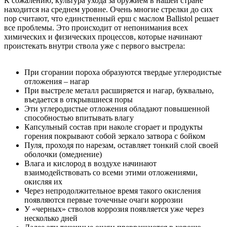
К сожалению, культура ухода за оружием в нашей стране
находится на среднем уровне. Очень многие стрелки до сих
пор считают, что единственный ерш с маслом Ballistol решает
все проблемы. Это происходит от непонимания всех
химических и физических процессов, которые начинают
проистекать внутри ствола уже с первого выстрела:
При сгорании пороха образуются твердые углеродистые
отложения – нагар
При выстреле металл расширяется и нагар, буквально,
въедается в открывшиеся поры
Эти углеродистые отложения обладают повышенной
способностью впитывать влагу
Капсульный состав при наколе сгорает и продукты
горения покрывают собой зеркало затвора с бойком
Пуля, проходя по нарезам, оставляет тонкий слой своей
оболочки (омеднение)
Влага и кислород в воздухе начинают
взаимодействовать со всеми этими отложениями,
окисляя их
Через непродолжительное время такого окисления
появляются первые точечные очаги коррозии
У «черных» стволов коррозия появляется уже через
несколько дней