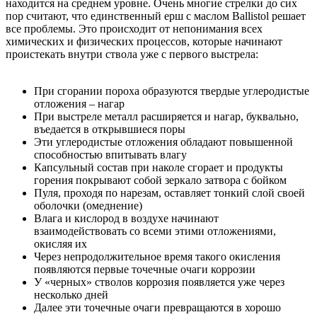
находится на среднем уровне. Очень многие стрелки до сих
пор считают, что единственный ерш с маслом Ballistol решает
все проблемы. Это происходит от непонимания всех
химических и физических процессов, которые начинают
проистекать внутри ствола уже с первого выстрела:
При сгорании пороха образуются твердые углеродистые
отложения – нагар
При выстреле металл расширяется и нагар, буквально,
въедается в открывшиеся поры
Эти углеродистые отложения обладают повышенной
способностью впитывать влагу
Капсульный состав при наколе сгорает и продукты
горения покрывают собой зеркало затвора с бойком
Пуля, проходя по нарезам, оставляет тонкий слой своей
оболочки (омеднение)
Влага и кислород в воздухе начинают
взаимодействовать со всеми этими отложениями,
окисляя их
Через непродолжительное время такого окисления
появляются первые точечные очаги коррозии
У «черных» стволов коррозия появляется уже через
несколько дней
Далее эти точечные очаги превращаются в хорошо