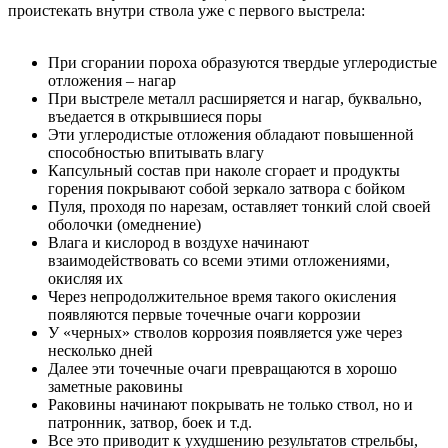
проистекать внутри ствола уже с первого выстрела:
При сгорании пороха образуются твердые углеродистые
отложения – нагар
При выстреле металл расширяется и нагар, буквально,
въедается в открывшиеся поры
Эти углеродистые отложения обладают повышенной
способностью впитывать влагу
Капсульный состав при наколе сгорает и продукты
горения покрывают собой зеркало затвора с бойком
Пуля, проходя по нарезам, оставляет тонкий слой своей
оболочки (омеднение)
Влага и кислород в воздухе начинают
взаимодействовать со всеми этими отложениями,
окисляя их
Через непродолжительное время такого окисления
появляются первые точечные очаги коррозии
У «черных» стволов коррозия появляется уже через
несколько дней
Далее эти точечные очаги превращаются в хорошо
заметные раковины
Раковины начинают покрывать не только ствол, но и
патронник, затвор, боек и т.д.
Все это приводит к ухудшению результатов стрельбы,