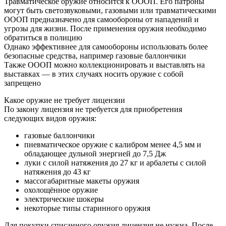
Травматическое оружие относится к ОООП. Его патроны
могут быть светозвуковыми, газовыми или травматическими
ОООП предназначено для самообороны от нападений и
угрозы для жизни. После применения оружия необходимо
обратиться в полицию
Однако эффективнее для самообороны использовать более
безопасные средства, например газовые баллончики
Также ОООП можно коллекционировать и выставлять на
выставках — в этих случаях носить оружие с собой
запрещено
Какое оружие не требует лицензии
По закону лицензия не требуется для приобретения
следующих видов оружия:
газовые баллончики
пневматическое оружие с калибром менее 4,5 мм и
обладающее дульной энергией до 7,5 Дж
луки с силой натяжения до 27 кг и арбалеты с силой
натяжения до 43 кг
массогабаритные макеты оружия
охолощённое оружие
электрические шокеры
некоторые типы старинного оружия
Для покупки списанного оружия лицензия не нужна. После