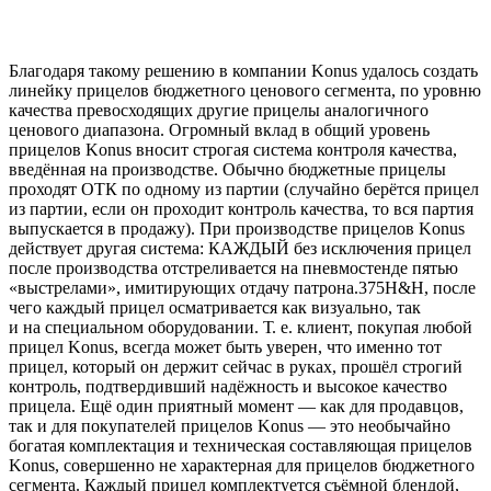
Благодаря такому решению в компании Konus удалось создать
линейку прицелов бюджетного ценового сегмента, по уровню
качества превосходящих другие прицелы аналогичного
ценового диапазона. Огромный вклад в общий уровень
прицелов Konus вносит строгая система контроля качества,
введённая на производстве. Обычно бюджетные прицелы
проходят ОТК по одному из партии (случайно берётся прицел
из партии, если он проходит контроль качества, то вся партия
выпускается в продажу). При производстве прицелов Konus
действует другая система: КАЖДЫЙ без исключения прицел
после производства отстреливается на пневмостенде пятью
«выстрелами», имитирующих отдачу патрона.375H&H, после
чего каждый прицел осматривается как визуально, так
и на специальном оборудовании. Т. е. клиент, покупая любой
прицел Konus, всегда может быть уверен, что именно тот
прицел, который он держит сейчас в руках, прошёл строгий
контроль, подтвердивший надёжность и высокое качество
прицела. Ещё один приятный момент — как для продавцов,
так и для покупателей прицелов Konus — это необычайно
богатая комплектация и техническая составляющая прицелов
Konus, совершенно не характерная для прицелов бюджетного
сегмента. Каждый прицел комплектуется съёмной блендой,