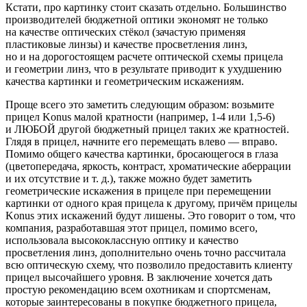
Кстати, про картинку стоит сказать отдельно. Большинство
производителей бюджетной оптики экономят не только
на качестве оптических стёкол (зачастую применяя
пластиковые линзы) и качестве просветления линз,
но и на дорогостоящем расчете оптической схемы прицела
и геометрии линз, что в результате приводит к ухудшению
качества картинки и геометрическим искажениям.
Проще всего это заметить следующим образом: возьмите
прицел Konus малой кратности (например, 1-4 или 1,5-6)
и ЛЮБОЙ другой бюджетный прицел таких же кратностей.
Глядя в прицел, начните его перемещать влево — вправо.
Помимо общего качества картинки, бросающегося в глаза
(цветопередача, яркость, контраст, хроматические аберрации
и их отсутствие и т. д.), также можно будет заметить
геометрические искажения в прицеле при перемещении
картинки от одного края прицела к другому, причём прицелы
Konus этих искажений будут лишены. Это говорит о том, что
компания, разработавшая этот прицел, помимо всего,
использовала высококлассную оптику и качество
просветления линз, дополнительно очень точно рассчитала
всю оптическую схему, что позволило предоставить клиенту
прицел высочайшего уровня. В заключение хочется дать
простую рекомендацию всем охотникам и спортсменам,
которые заинтересованы в покупке бюджетного прицела,