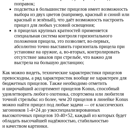
поправок;
подсветка в большинстве прицелов имеет возможность
выбора из двух цветов (например, красный и синий или
красный и зелёный), что даёт возможность настроить
прицел для любых условий освещения;
в прицелах крупных кратностей применяется
специальная система контроля горизонтального
положения прицела, это позволяет, во-первых,
абсолютно точно выставить горизонталь прицела при
установке на оружие, а, во-вторых, контролировать
отсутствие завалов при стрельбе, что важно для
выстрела на большую дистанцию;
Как можно видеть, технические характеристики прицелов
превосходны, а ряд характеристик вообще не характерен для
бюджетных прицелов. Также необходимо отметить
и широчайший ассортимент прицелов Konus, способный
удовлетворить любого охотника, спортсмена или любителя
точной стрельбы: из более, чем 20 прицелов в линейке Konus
можно найти прицел под любые задачи — от классических
загонников 1-4×24 до узкоспециализированных
высокоточных прицелов 10-40×52, каждый из которых будет
обладать высочайшей надёжностью, стабильностью
и качеством картинки.