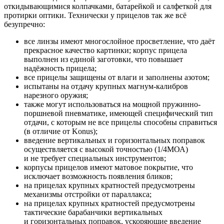
откидывающимися колпачками, батарейкой и салфеткой для
протирки оптики. Технически у прицелов так же всё
безупречно:
все линзы имеют многослойное просветление, что даёт
прекрасное качество картинки; корпус прицела
выполнен из единой заготовки, что повышает
надёжность прицела;
все прицелы защищены от влаги и заполнены азотом;
испытаны на отдачу крупных магнум-калибров
нарезного оружия;
также могут использоваться на мощной пружинно-
поршневой пневматике, имеющей специфический тип
отдачи, с которым не все прицелы способны справиться
(в отличие от Konus);
введение вертикальных и горизонтальных поправок
осуществляется с высокой точностью (1/4МОА)
и не требует специальных инструментов;
корпусы прицелов имеют матовое покрытие, что
исключает возможность появления бликов;
на прицелах крупных кратностей предусмотрены
механизмы отстройки от параллакса;
на прицелах крупных кратностей предусмотрены
тактические барабанчики вертикальных
и горизонтальных поправок, ускоряющие введение