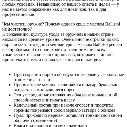
любых условиях. Независимо от вашего опыта и целей — у
нас найдётся снаряжение как для новичков, так и для
профессионалов.
Чем чистить оружие? Почему одного ерша с маслом Ballistol
не достаточно?
К сожалению, культура ухода за оружием в нашей стране
находится на среднем уровне. Очень многие стрелки до сих
пор считают, что единственный ерш с маслом Ballistol решает
все проблемы. Это происходит от непонимания всех
химических и физических процессов, которые начинают
проистекать внутри ствола уже с первого выстрела:
При сгорании пороха образуются твердые углеродистые
отложения – нагар
При выстреле металл расширяется и нагар, буквально,
въедается в открывшиеся поры
Эти углеродистые отложения обладают повышенной
способностью впитывать влагу
Капсульный состав при наколе сгорает и продукты
горения покрывают собой зеркало затвора с бойком
Пуля, проходя по нарезам, оставляет тонкий слой своей
оболочки (омеднение)
Влага и кислород в воздухе начинают