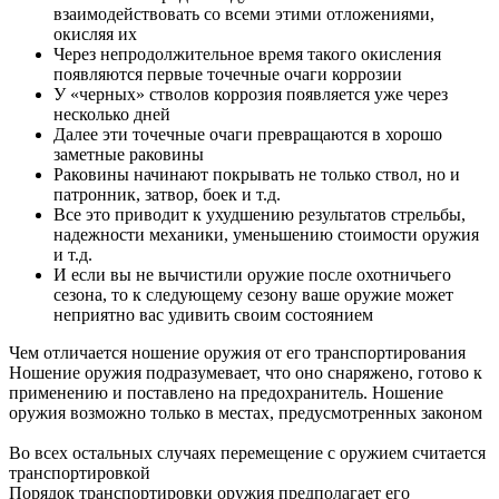
взаимодействовать со всеми этими отложениями,
окисляя их
Через непродолжительное время такого окисления
появляются первые точечные очаги коррозии
У «черных» стволов коррозия появляется уже через
несколько дней
Далее эти точечные очаги превращаются в хорошо
заметные раковины
Раковины начинают покрывать не только ствол, но и
патронник, затвор, боек и т.д.
Все это приводит к ухудшению результатов стрельбы,
надежности механики, уменьшению стоимости оружия
и т.д.
И если вы не вычистили оружие после охотничьего
сезона, то к следующему сезону ваше оружие может
неприятно вас удивить своим состоянием
Чем отличается ношение оружия от его транспортирования
Ношение оружия подразумевает, что оно снаряжено, готово к
применению и поставлено на предохранитель. Ношение
оружия возможно только в местах, предусмотренных законом
Во всех остальных случаях перемещение с оружием считается
транспортировкой
Порядок транспортировки оружия предполагает его